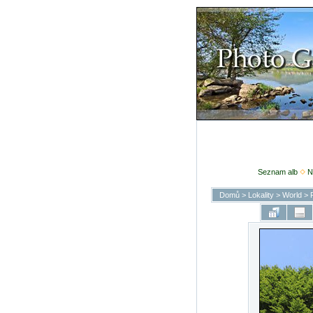
Seznam alb
N
Domů
>
Lokality
>
World
>