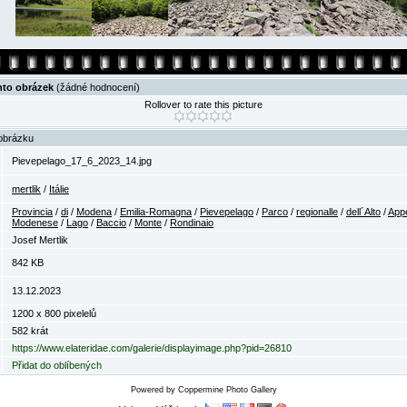
nto obrázek
(žádné hodnocení)
Rollover to rate this picture
obrázku
Pievepelago_17_6_2023_14.jpg
mertlik
/
Itálie
Provincia
/
di
/
Modena
/
Emilia-Romagna
/
Pievepelago
/
Parco
/
regionalle
/
dell´Alto
/
App
Modenese
/
Lago
/
Baccio
/
Monte
/
Rondinaio
Josef Mertlik
842 KB
13.12.2023
1200 x 800 pixelelů
582 krát
https://www.elateridae.com/galerie/displayimage.php?pid=26810
Přidat do oblíbených
Powered by
Coppermine Photo Gallery