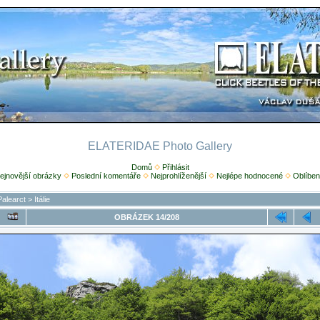
ELATERIDAE Photo Gallery
Domů
Přihlásit
ejnovější obrázky
Poslední komentáře
Nejprohlíženější
Nejlépe hodnocené
Oblíben
Palearct
>
Itálie
OBRÁZEK 14/208