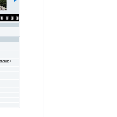
ennnino
/