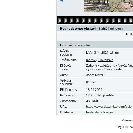
Hodnotit tento obrázek
(žádné hodnocení)
Rollo
Informace o obrázku
Název
LNV_3_4_2024_18.jpg
souboru:
Jméno alba:
mertlik
/
Slovensko
Klíčová
Záhorie
/
Lakšárska
/
Nová
/
Ve
slova:
cylindricus
/
Uloma
/
rufa
Autor:
Josef Mertlik
Velikost
840 KB
souboru:
Přidáno kdy:
18.04.2024
Rozměry:
1200 x 675 pixelelů
Zobrazeno:
480 krát
URL:
https://www.elateridae.com/gale
Oblíbené:
Přidat do oblíbených
Powered
Vyberte V