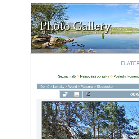
ELATERI
Seznam alb
Nejnovější obrázky
Poslední koment
Domů
>
Lokality
>
World
>
Palearct
>
Slovensko
OBRÁ