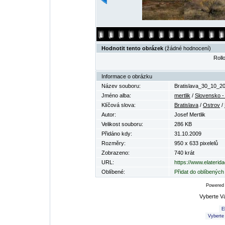
Hodnotit tento obrázek
(žádné hodnocení)
Rollo
Informace o obrázku
Název souboru:
Bratislava_30_10_2
Jméno alba:
mertlik
/
Slovensko - 
Klíčová slova:
Bratislava
/
Ostrov
/
Autor:
Josef Mertlik
Velikost souboru:
286 KB
Přidáno kdy:
31.10.2009
Rozměry:
950 x 633 pixelelů
Zobrazeno:
740 krát
URL:
https://www.elaterid
Oblíbené:
Přidat do oblíbených
Powered
Vyberte V