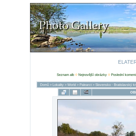
ELATERI
Seznam alb
Nejnovější obrázky
Poslední koment
Domů
>
Lokality
>
World
>
Palearct
>
Slovensko - Bratislavský kr
OB