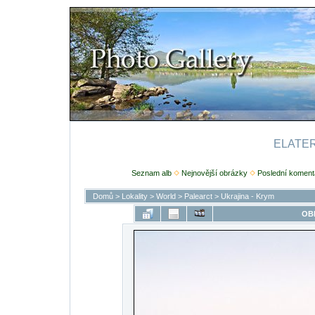
ELATERI
Seznam alb
Nejnovější obrázky
Poslední koment
Domů
>
Lokality
>
World
>
Palearct
>
Ukrajina - Krym
OB