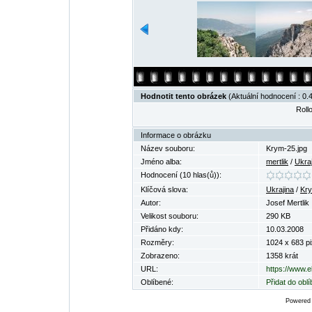
Hodnotit tento obrázek
(Aktuální hodnocení : 0.4
Rollo
Informace o obrázku
Název souboru:
Krym-25.jpg
Jméno alba:
mertlik
/
Ukra
Hodnocení (10 hlas(ů)):
Klíčová slova:
Ukrajina
/
Kr
Autor:
Josef Mertlik
Velikost souboru:
290 KB
Přidáno kdy:
10.03.2008
Rozměry:
1024 x 683 pi
Zobrazeno:
1358 krát
URL:
https://www.e
Oblíbené:
Přidat do obl
Powered