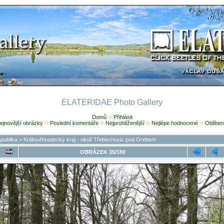
ELATERIDAE Photo Gallery
Domů
Přihlásit
ejnovější obrázky
Poslední komentáře
Nejprohlíženější
Nejlépe hodnocené
Oblíben
publika
>
Královéhradecký kraj - okolí Třebechovic pod Orebem
OBRÁZEK 35/180