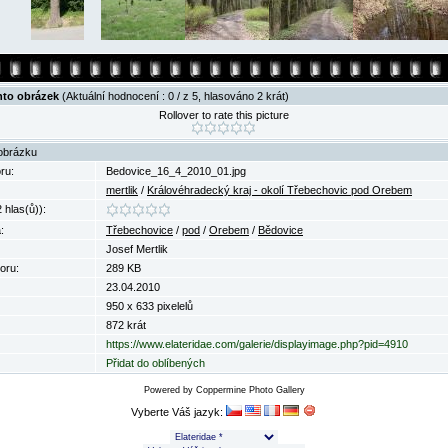
nto obrázek
(Aktuální hodnocení : 0 / z 5, hlasováno 2 krát)
Rollover to rate this picture
obrázku
ru:
Bedovice_16_4_2010_01.jpg
mertlik
/
Královéhradecký kraj - okolí Třebechovic pod Orebem
 hlas(ů)):
:
Třebechovice
/
pod
/
Orebem
/
Bědovice
Josef Mertlik
oru:
289 KB
23.04.2010
950 x 633 pixelelů
872 krát
https://www.elateridae.com/galerie/displayimage.php?pid=4910
Přidat do oblíbených
Powered by
Coppermine Photo Gallery
Vyberte Váš jazyk: