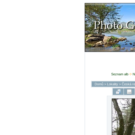
Seznam alb
N
Domů
>
Lokality
>
Česká re