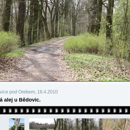
vice pod Orebem, 16.4.2010
 alej u Bědovic.