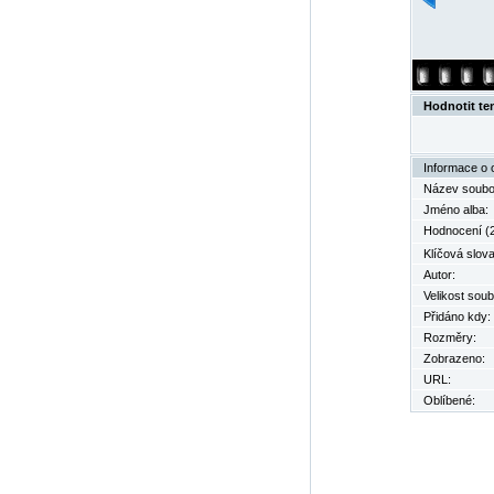
Hodnotit te
Informace o 
Název soubo
Jméno alba:
Hodnocení (2
Klíčová slova
Autor:
Velikost soub
Přidáno kdy:
Rozměry:
Zobrazeno:
URL:
Oblíbené: