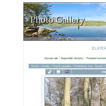
ELATERI
Seznam alb
Nejnovější obrázky
Poslední koment
Domů
>
Lokality
>
Česká republika
>
Pardubický kraj - Vysoké C
OB