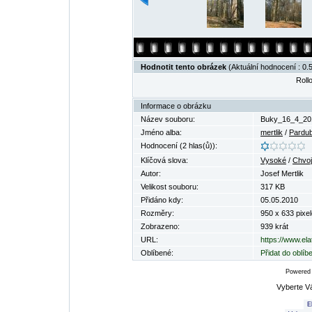
Hodnotit tento obrázek
(Aktuální hodnocení : 0.5
Rollo
Informace o obrázku
Název souboru:
Buky_16_4_20
Jméno alba:
mertlik
/
Pardub
Hodnocení (2 hlas(ů)):
Klíčová slova:
Vysoké
/
Chvo
Autor:
Josef Mertlik
Velikost souboru:
317 KB
Přidáno kdy:
05.05.2010
Rozměry:
950 x 633 pixel
Zobrazeno:
939 krát
URL:
https://www.el
Oblíbené:
Přidat do oblí
Powered
Vyberte V