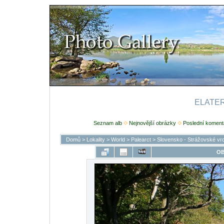
ELATERI
Seznam alb
Nejnovější obrázky
Poslední koment
Domů
>
Lokality
>
World
>
Palearct
>
Slovensko - Strážovské vr
OB