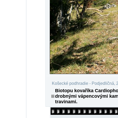
Košecké podhradie - Podjedličná, 
Biotopu kovaříka Cardiopho
drobnými vápencovými kamí
travinami.