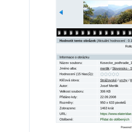
Hodnotit tento obrázek
(Aktuální hodnocení : 0.1
Rollo
Informace o obrázku
Název souboru:
Kosecke_podhradie_1
Jméno alba:
mertlik
/
Slovensko - 
Hodnocení (15 hlas(ů)):
Klíčová slova:
Strážovské
/
vrchy
/
Autor:
Josef Mertlik
Velikost souboru:
306 KB
Přidáno kdy:
22.09.2008
Rozměry:
950 x 633 pixelelů
Zobrazeno:
1463 krát
URL:
https://www.elaterida
Oblíbené:
Přidat do oblíbených
Powered