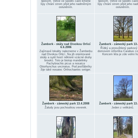
lipovým. Větve ve spodní části kmene
lipovým. Větve ve spodní část
lípy chrání strom před jeho nadměrným
lípy chrání strom před jeho n
osluněním.
osluněním.
Žamberk - skály nad Divokou Orlicí
Žamberk - zámecký park 13.
6.6.2006
Řídký a prosvětlený parkový 
Zajímavé lokality nalezneme v Žamberku
domovem střevlíka Carabus co
nad Divokou Orlicí. Na jih orientované
Koncem léta je zde velmi ho
skály a sutě hostí některé vzácné druhy
brouků. Toto je biotop mandelinky
Pachybrachis picus a nosatce
Otiorhynchus uncinatus. Pod jestřábníky
žije také nosatec Orthochaetes setiger.
Žamberk - zámecký park 13.4.2008
Žamberk - zámecký park 13.
Žaludy jsou pochoutkou veverek.
Jeden z velikánů.