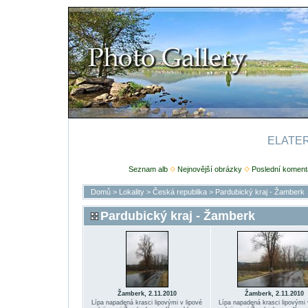
ELATERI
Seznam alb
Nejnovější obrázky
Poslední koment
Domů
>
Lokality
>
Česká republika
>
Pardubický kraj - Žamberk
Pardubický kraj - Žamberk
Žamberk, 2.11.2010
Žamberk, 2.11.2010
Lípa napadená krasci lipovými v lipové
Lípa napadená krasci lipovými 