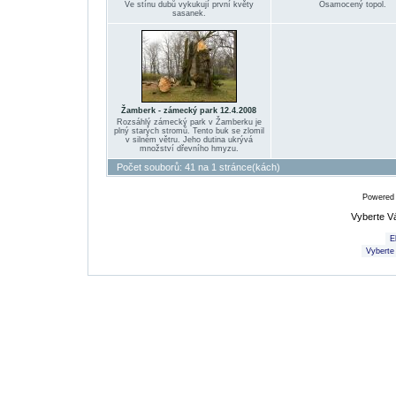
Ve stínu dubů vykukují první květy
Osamocený topol.
sasanek.
Žamberk - zámecký park 12.4.2008
Rozsáhlý zámecký park v Žamberku je
plný starých stromů. Tento buk se zlomil
v silném větru. Jeho dutina ukrývá
množství dřevního hmyzu.
Počet souborů: 41 na 1 stránce(kách)
Powered
Vyberte V