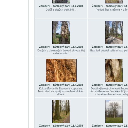
Žamberk - zámecký park 13.4.2008
Žamberk - zámecký park 13.
Další z dutých velikánů...
Pohled álejí směrem k zá
Žamberk - zámecký park 13.4.2008
Žamberk - zámecký park 13.
Dutých a zlomených jírovců skrývá álej
Bez listí působí tohle místo po
velmi mnoho.
Žamberk - zámecký park 12.4.2008
Žamberk - zámecký park 12.
Kukla dřevomila Eucnemis capucina.
Detail výletových otvorů Eucn
Tento druh se vyvíjí v poměrně vlhkém
ním můžeme na "zrcátkách" jíro
dřevě.
i tesaříka Anisarthron barbi
Žamberk - zámecký park 12.4.2008
Žamberk - zámecký park 12.