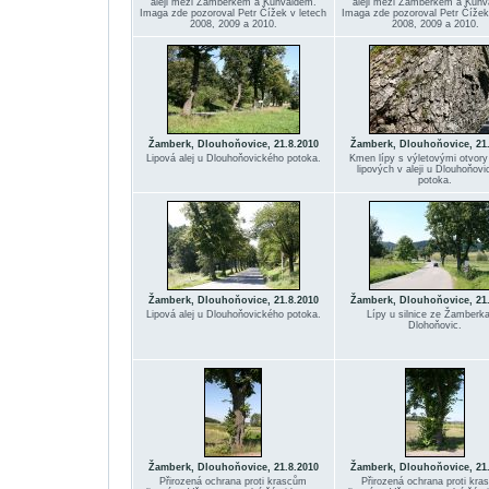
aleji mezi Žamberkem a Kunvaldem.
aleji mezi Žamberkem a Kunv
Imaga zde pozoroval Petr Čížek v letech
Imaga zde pozoroval Petr Čížek
2008, 2009 a 2010.
2008, 2009 a 2010.
Žamberk, Dlouhoňovice, 21.8.2010
Žamberk, Dlouhoňovice, 21.
Lipová alej u Dlouhoňovického potoka.
Kmen lípy s výletovými otvory
lipových v aleji u Dlouhoňov
potoka.
Žamberk, Dlouhoňovice, 21.8.2010
Žamberk, Dlouhoňovice, 21.
Lipová alej u Dlouhoňovického potoka.
Lípy u silnice ze Žamberk
Dlohoňovic.
Žamberk, Dlouhoňovice, 21.8.2010
Žamberk, Dlouhoňovice, 21.
Přirozená ochrana proti krascům
Přirozená ochrana proti kr