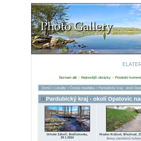
ELATERI
Seznam alb
Nejnovější obrázky
Poslední koment
Domů
>
Lokality
>
Česká republika
>
Pardubický kraj - okolí Op
Pardubický kraj - okolí Opatovic 
Orlické Záhoří, Bedřichovka,
Hradec Králové, Březhrad, 21
29.1.2024
Biotop zlatohlávků huňatý