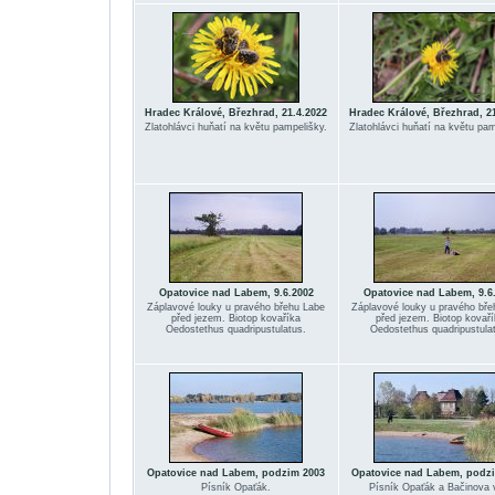
Hradec Králové, Březhrad, 21.4.2022
Hradec Králové, Březhrad, 21
Zlatohlávci huňatí na květu pampelišky.
Zlatohlávci huňatí na květu pam
Opatovice nad Labem, 9.6.2002
Opatovice nad Labem, 9.6
Záplavové louky u pravého břehu Labe
Záplavové louky u pravého bře
před jezem. Biotop kovaříka
před jezem. Biotop kovař
Oedostethus quadripustulatus.
Oedostethus quadripustula
Opatovice nad Labem, podzim 2003
Opatovice nad Labem, podz
Písník Opaťák.
Písník Opaťák a Bačinova v