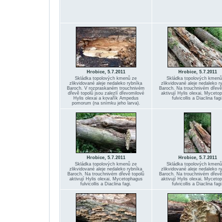
Hrobice, 5.7.2011
Hrobice, 5.7.2011
Skládka topolových kmenů ze
Skládka topolových kmenů
zlikvidované aleje nedaleko rybníka
zlikvidované aleje nedaleko r
Baroch. V rozpraskaném trouchnivém
Baroch. Na trouchnivém dřevě
dřevě topolů jsou zalezlí dřevomilové
aktivují Hylis olexai, Myceto
Hylis olexai a kovařík Ampedus
fulvicollis a Diaclina fagi
pomorum (na snímku jeho larva).
Hrobice, 5.7.2011
Hrobice, 5.7.2011
Skládka topolových kmenů ze
Skládka topolových kmenů
zlikvidované aleje nedaleko rybníka
zlikvidované aleje nedaleko r
Baroch. Na trouchnivém dřevě topolů
Baroch. Na trouchnivém dřevě
aktivují Hylis olexai, Mycetophagus
aktivují Hylis olexai, Myceto
fulvicollis a Diaclina fagi.
fulvicollis a Diaclina fagi