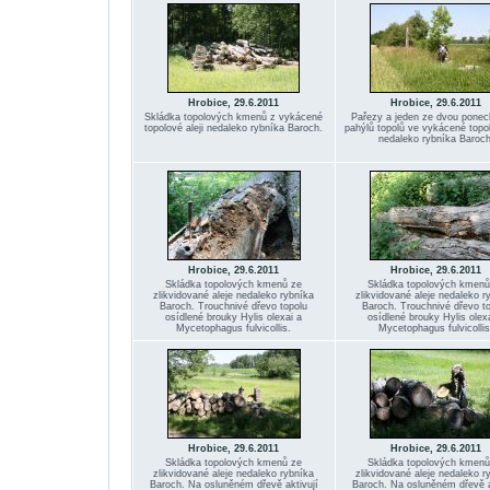
Hrobice, 29.6.2011
Hrobice, 29.6.2011
Skládka topolových kmenů z vykácené
Pařezy a jeden ze dvou pone
topolové aleji nedaleko rybníka Baroch.
pahýlů topolů ve vykácené topol
nedaleko rybníka Baroch
Hrobice, 29.6.2011
Hrobice, 29.6.2011
Skládka topolových kmenů ze
Skládka topolových kmenů
zlikvidované aleje nedaleko rybníka
zlikvidované aleje nedaleko r
Baroch. Trouchnivé dřevo topolu
Baroch. Trouchnivé dřevo t
osídlené brouky Hylis olexai a
osídlené brouky Hylis olex
Mycetophagus fulvicollis.
Mycetophagus fulvicollis
Hrobice, 29.6.2011
Hrobice, 29.6.2011
Skládka topolových kmenů ze
Skládka topolových kmenů
zlikvidované aleje nedaleko rybníka
zlikvidované aleje nedaleko r
Baroch. Na osluněném dřevě aktivují
Baroch. Na osluněném dřevě a