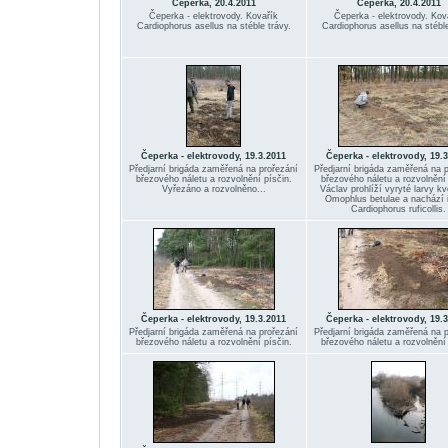
Čeperka, 20.4.2011
Čeperka, 20.4.2011
Čeperka - elektrovody. Kovařík
Čeperka - elektrovody. Kov
Cardiophorus asellus na stéble trávy.
Cardiophorus asellus na stéble
Čeperka - elektrovody, 19.3.2011
Čeperka - elektrovody, 19.
Předjarní brigáda zaměřená na prořezání
Předjarní brigáda zaměřená na 
březového náletu a rozvolnění písčin.
březového náletu a rozvolnění 
Vyřezáno a rozvolněno...
Václav prohlíží vyryté larvy k
Omophlus betulae a nachází
Cardiophorus ruficollis.
Čeperka - elektrovody, 19.3.2011
Čeperka - elektrovody, 19.
Předjarní brigáda zaměřená na prořezání
Předjarní brigáda zaměřená na 
březového náletu a rozvolnění písčin.
březového náletu a rozvolnění 