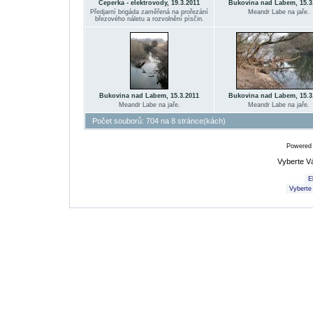
Čeperka - elektrovody, 19.3.2011
Bukovina nad Labem, 15.3
Předjarní brigáda zaměřená na prořezání
Meandr Labe na jaře.
březového náletu a rozvolnění písčin.
Bukovina nad Labem, 15.3.2011
Bukovina nad Labem, 15.3
Meandr Labe na jaře.
Meandr Labe na jaře.
Počet souborů: 704 na 8 stránce(kách)
Powered
Vyberte V