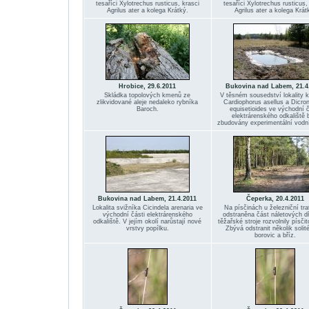
tesaříci Xylotrechus rusticus, krasci
tesaříci Xylotrechus rusticus,
Agrilus ater a kolega Krátký.
Agrilus ater a kolega Krát
Hrobice, 29.6.2011
Bukovina nad Labem, 21.4
Skládka topolových kmenů ze
V těsném sousedství lokality 
zlikvidované aleje nedaleko rybníka
Cardiophorus asellus a Dicro
Baroch.
equisetioides ve východní č
elektrárenského odkaliště 
zbudovány experimentální vodní
Bukovina nad Labem, 21.4.2011
Čeperka, 20.4.2011
Lokalita svižníka Cicindela arenaria ve
Na písčinách u železniční trat
východní části elektrárenského
odstraněna část náletových d
odkaliště. V jejím okolí narůstají nové
těžařské stroje rozvolnily písči
vrstvy popílku.
Zbývá odstranit několik solit
borovic a bříz.