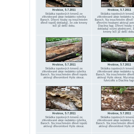
Hrobice, 5.7.2011
Hrobice, 5.7.2011
Skládka topolových kmenů ze
Skládka topolových kmenů
zlikvidované aleje nedaleko rybníka
zlikvidované aleje nedaleko r
Baroch. Dřevní houby na trouchnivém
Baroch. Na trouchnivém dřevě 
dřevě topolů dokladují, že zde kmeny
dřevními houbami aktivují po
leží již delší dobu.
Diaclina fagi. Dřevní houby 
dokladují svými plodnicemi, 
kmeny leží již delší dobu
Hrobice, 5.7.2011
Hrobice, 5.7.2011
Skládka topolových kmenů ze
Skládka topolových kmenů
zlikvidované aleje nedaleko rybníka
zlikvidované aleje nedaleko r
Baroch. Na trouchnivém dřevě topolu
Baroch. Na trouchnivém dřevě
aktivují dřevomilové Hylis olexai.
aktivují Hylis olexai, Myceto
fulvicollis a Diaclina fagi
Hrobice, 5.7.2011
Hrobice, 5.7.2011
Skládka topolových kmenů ze
Skládka topolových kmenů
zlikvidované aleje nedaleko rybníka
zlikvidované aleje nedaleko r
Baroch. Na trouchnivém dřevě topolů
Baroch. Na trouchnivém dřevě
aktivují dřevomilové Hylis olexai.
aktivují dřevomilové Hylis ol