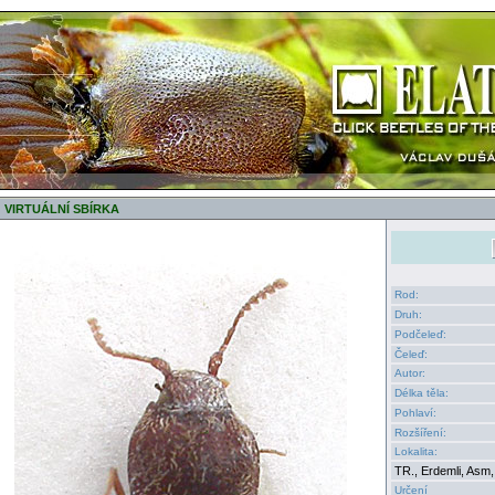
VIRTUÁLNÍ SBÍRKA
Rod:
Druh:
Podčeleď:
Čeleď:
Autor:
Délka těla:
Pohlaví:
Rozšíření:
Lokalita:
TR., Erdemli, Asm,
Určení