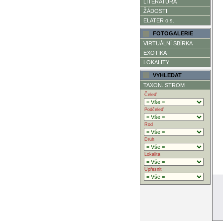
LITERATURA
ŽÁDOSTI
ELATER o.s.
FOTOGALERIE
VIRTUÁLNÍ SBÍRKA
EXOTIKA
LOKALITY
VYHLEDAT
TAXON. STROM
Čeleď
Podčeleď
Rod
Druh
Lokalita
Upřesnit+