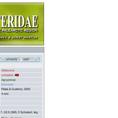
předešlý
další
Adelocera
schuberti
Agrypninae
Elateridae
Platia & Gudenzi, 2002
4 mm
 7.-10.5.1965, F.Schubert. leg.