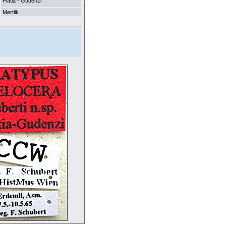
Platia - Gudenzi
Mertlik