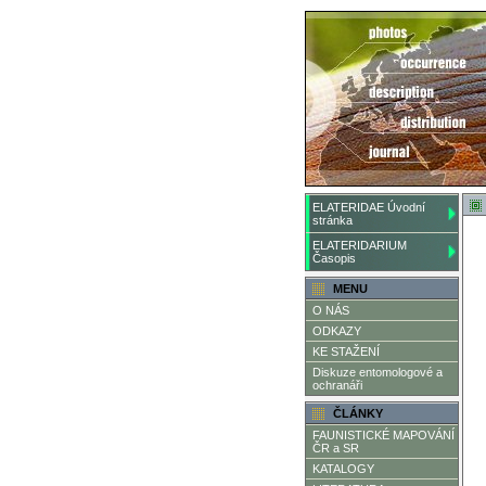
ELATERIDAE Úvodní
stránka
ELATERIDARIUM
Časopis
MENU
O NÁS
ODKAZY
KE STAŽENÍ
Diskuze entomologové a
ochranáři
ČLÁNKY
FAUNISTICKÉ MAPOVÁNÍ
ČR a SR
KATALOGY