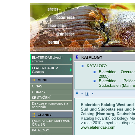
KATALOGY
ELATERIDAE Úvodní
stránka
KATALOGY
ELATERIDARIUM
Elateridae - Occuran
Časopis
2005)
MENU
Elateridae - Paläa
Südostasien (Manfre
O NÁS
ODKAZY
• [
] •
1
KE STAŽENÍ
Diskuze entomologové a
Elateriden Katalog West und 
ochranáři
Süd und Südostasiens und No
Zeising (Hamburg, Deutschla
ČLÁNKY
Katalog kovaříků od kolegy Man
FAUNISTICKÉ MAPOVÁNÍ
v roce 2010 a nyní je k dispoz
ČR a SR
www.elateridae.com
KATALOGY