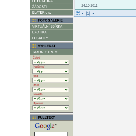
LITERATURA
24.10.2011
ŽÁDOSTI
ELATER o.s.
• [
] •
1
FOTOGALERIE
VIRTUÁLNÍ SBÍRKA
EXOTIKA
LOKALITY
VYHLEDAT
TAXON. STROM
Čeleď
Podčeleď
Rod
Druh
Lokalita
Upřesnit+
FULLTEXT