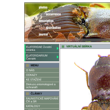
VIRTUÁLNÍ SBÍRKA
ELATERIDAE Úvodní
stránka
ELATERIDARIUM
Časopis
MENU
O NÁS
ODKAZY
KE STAŽENÍ
Diskuze entomologové a
ochranáři
ČLÁNKY
FAUNISTICKÉ MAPOVÁNÍ
ČR a SR
KATALOGY