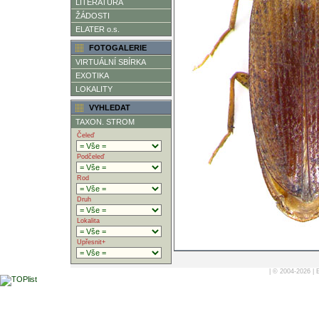
LITERATURA
ŽÁDOSTI
ELATER o.s.
FOTOGALERIE
VIRTUÁLNÍ SBÍRKA
EXOTIKA
LOKALITY
VYHLEDAT
TAXON. STROM
Čeleď
Podčeleď
Rod
Druh
Lokalita
Upřesnit+
| © 2004-2026 |