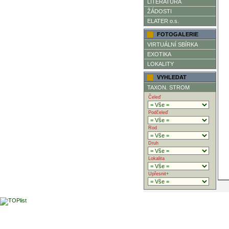
LITERATURA
ŽÁDOSTI
ELATER o.s.
FOTOGALERIE
VIRTUÁLNÍ SBÍRKA
EXOTIKA
LOKALITY
VYHLEDAT
TAXON. STROM
Čeleď
Podčeleď
Rod
Druh
Lokalita
Upřesnit+