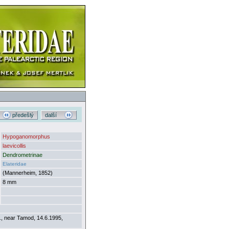
předešlý
další
Hypoganomorphus
laevicollis
Dendrometrinae
Elateridae
(Mannerheim, 1852)
8 mm
g., near Tamod, 14.6.1995,