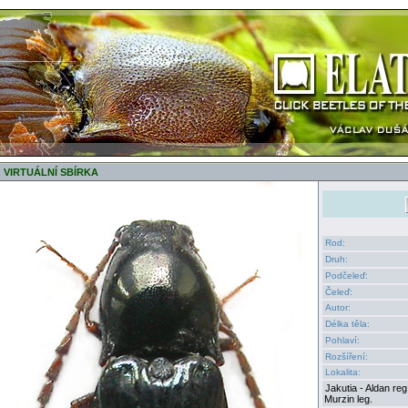
VIRTUÁLNÍ SBÍRKA
Rod:
Druh:
Podčeleď:
Čeleď:
Autor:
Délka těla:
Pohlaví:
Rozšíření:
Lokalita:
Jakutia - Aldan re
Murzin leg.