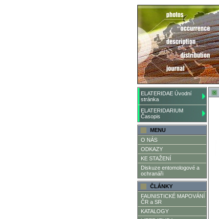
ELATERIDAE Úvodní
stránka
ELATERIDARIUM
Časopis
MENU
O NÁS
ODKAZY
KE STAŽENÍ
Diskuze entomologové a
ochranáři
ČLÁNKY
FAUNISTICKÉ MAPOVÁNÍ
ČR a SR
KATALOGY