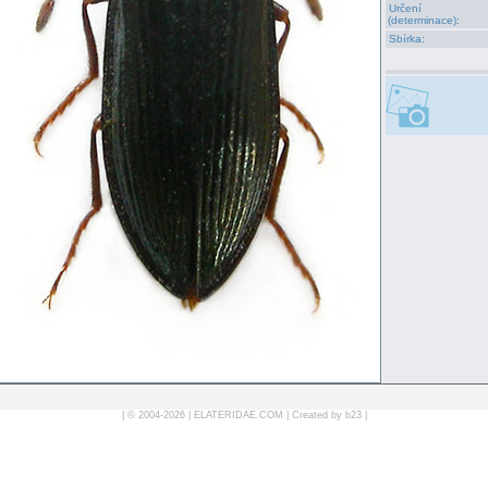
Určení
(determinace):
Sbírka:
| © 2004-2026 |
ELATERIDAE.COM
|
Created by b23
|