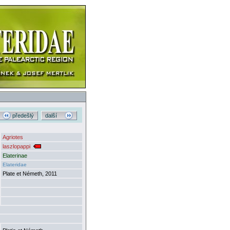
předešlý
další
Agriotes
laszlopappi
Elaterinae
Elateridae
Plate et Németh, 2011