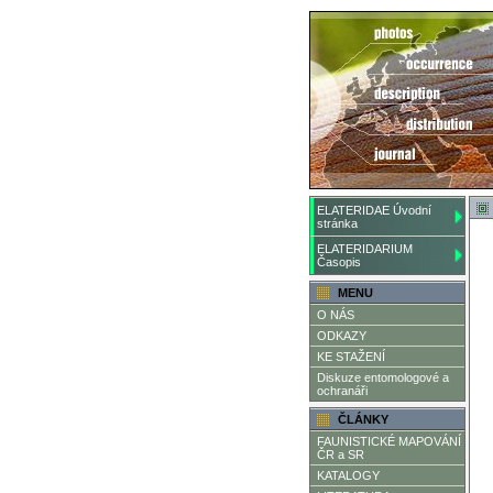
ELATERIDAE Úvodní
stránka
ELATERIDARIUM
Časopis
MENU
O NÁS
ODKAZY
KE STAŽENÍ
Diskuze entomologové a
ochranáři
ČLÁNKY
FAUNISTICKÉ MAPOVÁNÍ
ČR a SR
KATALOGY