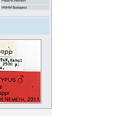
Platia et Németh
HNHM Budapest