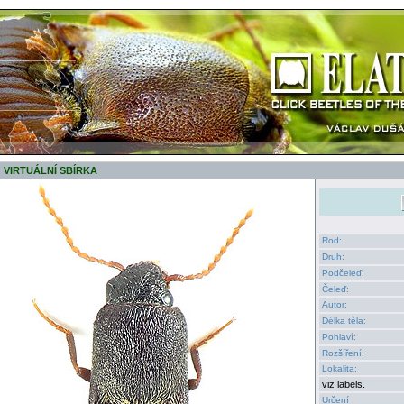
VIRTUÁLNÍ SBÍRKA
Rod:
Druh:
Podčeleď:
Čeleď:
Autor:
Délka těla:
Pohlaví:
Rozšíření:
Lokalita:
viz labels.
Určení