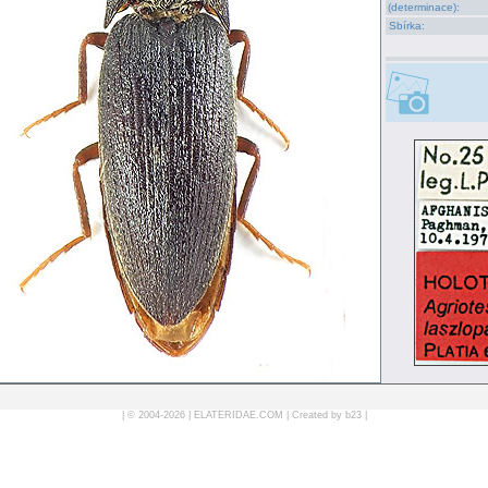
(determinace):
Sbírka:
| © 2004-2026 |
ELATERIDAE.COM
|
Created by b23
|