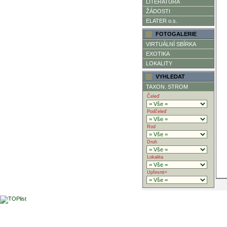
LITERATURA
ŽÁDOSTI
ELATER o.s.
FOTOGALERIE
VIRTUÁLNÍ SBÍRKA
EXOTIKA
LOKALITY
VYHLEDAT
TAXON. STROM
Čeleď
Podčeleď
Rod
Druh
Lokalita
Upřesnit+