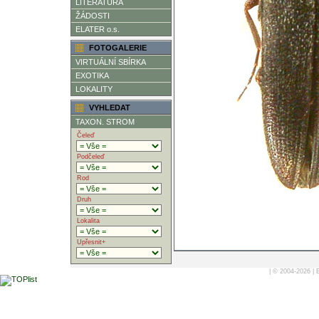
LITERATURA
ŽÁDOSTI
ELATER o.s.
FOTOGALERIE
VIRTUÁLNÍ SBÍRKA
EXOTIKA
LOKALITY
VYHLEDAT
TAXON. STROM
Čeleď
Podčeleď
Rod
Druh
Lokalita
Upřesnit+
| © 2004-2026 |