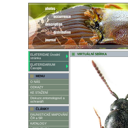
VIRTUÁLNÍ SBÍRKA
ELATERIDAE Úvodní
stránka
ELATERIDARIUM
Časopis
MENU
O NÁS
ODKAZY
KE STAŽENÍ
Diskuze entomologové a
ochranáři
ČLÁNKY
FAUNISTICKÉ MAPOVÁNÍ
ČR a SR
KATALOGY