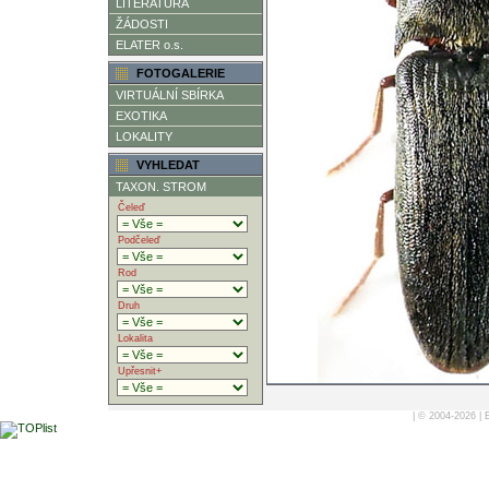
LITERATURA
ŽÁDOSTI
ELATER o.s.
FOTOGALERIE
VIRTUÁLNÍ SBÍRKA
EXOTIKA
LOKALITY
VYHLEDAT
TAXON. STROM
Čeleď
Podčeleď
Rod
Druh
Lokalita
Upřesnit+
| © 2004-2026 |