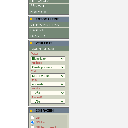
LITERATURA
ŽÁDOSTI
ELATER o.s.
FOTOGALERIE
VIRTUÁLNÍ SBÍRKA
EXOTIKA
LOKALITY
VYHLEDAT
TAXON. STROM
Čeleď
Podčeleď
Rod
Druh
Lokalita
Upřesnit+
ZOBRAZENÍ
List
Náhled
Náhled + detail