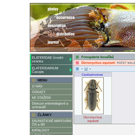
Fotogalerie kovaříků
ELATERIDAE Úvodní
stránka
Dicronychus equiseti
POČET NALE
ELATERIDARIUM
• [
] •
1
Časopis
Cardiophorinae
MENU
O NÁS
ODKAZY
KE STAŽENÍ
Diskuze entomologové a
ochranáři
ČLÁNKY
Dicronychus
FAUNISTICKÉ MAPOVÁNÍ
equiseti
ČR a SR
KATALOGY