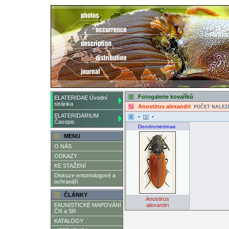
Fotogalerie kovaříků
ELATERIDAE Úvodní
stránka
Anostirus alexandri
POČET NALEZ
ELATERIDARIUM
• [
] •
1
Časopis
Dendrometrinae
MENU
O NÁS
ODKAZY
KE STAŽENÍ
Diskuze entomologové a
ochranáři
ČLÁNKY
Anostirus
FAUNISTICKÉ MAPOVÁNÍ
alexandri
ČR a SR
KATALOGY