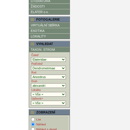
LITERATURA
ŽÁDOSTI
ELATER o.s.
FOTOGALERIE
VIRTUÁLNÍ SBÍRKA
EXOTIKA
LOKALITY
VYHLEDAT
TAXON. STROM
Čeleď
Podčeleď
Rod
Druh
Lokalita
Upřesnit+
ZOBRAZENÍ
List
Náhled
Náhled + detail