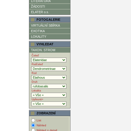
LITERATURA
ŽÁDOSTI
ELATER o.s.
FOTOGALERIE
VIRTUÁLNÍ SBÍRKA
EXOTIKA
LOKALITY
VYHLEDAT
TAXON. STROM
Čeleď
Podčeleď
Rod
Druh
Lokalita
Upřesnit+
ZOBRAZENÍ
List
Náhled
Náhled + detail