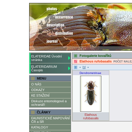
Fotogalerie kovaříků
ELATERIDAE Úvodní
stránka
Elathous rufobasalis
POČET NALE
ELATERIDARIUM
• [
] •
1
Časopis
Dendrometrinae
MENU
O NÁS
ODKAZY
KE STAŽENÍ
Diskuze entomologové a
ochranáři
ČLÁNKY
Elathous
FAUNISTICKÉ MAPOVÁNÍ
rufobasalis
ČR a SR
KATALOGY