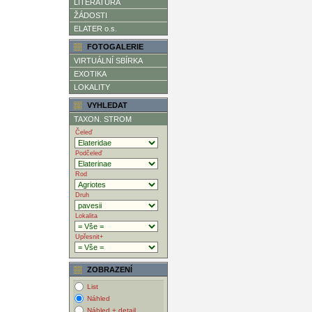
LITERATURA
ŽÁDOSTI
ELATER o.s.
FOTOGALERIE
VIRTUÁLNÍ SBÍRKA
EXOTIKA
LOKALITY
VYHLEDAT
TAXON. STROM
Čeleď
Podčeleď
Rod
Druh
Lokalita
Upřesnit+
ZOBRAZENÍ
List
Náhled
Náhled + detail