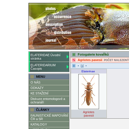
Fotogalerie kovaříků
ELATERIDAE Úvodní
stránka
Agriotes pavesii
POČET NALEZENÝ
ELATERIDARIUM
• [
] •
1
Časopis
Elaterinae
MENU
O NÁS
ODKAZY
KE STAŽENÍ
Diskuze entomologové a
ochranáři
ČLÁNKY
Agriotes
FAUNISTICKÉ MAPOVÁNÍ
pavesii
ČR a SR
KATALOGY