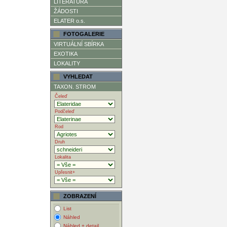
LITERATURA
ŽÁDOSTI
ELATER o.s.
FOTOGALERIE
VIRTUÁLNÍ SBÍRKA
EXOTIKA
LOKALITY
VYHLEDAT
TAXON. STROM
Čeleď
Podčeleď
Rod
Druh
Lokalita
Upřesnit+
ZOBRAZENÍ
List
Náhled
Náhled + detail