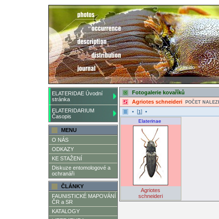
Fotogalerie kovaříků
ELATERIDAE Úvodní
stránka
Agriotes schneideri
POČET NALEZ
ELATERIDARIUM
• [
] •
1
Časopis
Elaterinae
MENU
O NÁS
ODKAZY
KE STAŽENÍ
Diskuze entomologové a
ochranáři
ČLÁNKY
Agriotes
FAUNISTICKÉ MAPOVÁNÍ
schneideri
ČR a SR
KATALOGY