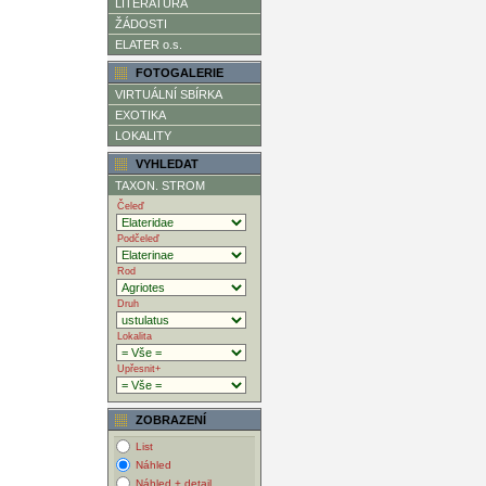
LITERATURA
ŽÁDOSTI
ELATER o.s.
FOTOGALERIE
VIRTUÁLNÍ SBÍRKA
EXOTIKA
LOKALITY
VYHLEDAT
TAXON. STROM
Čeleď
Podčeleď
Rod
Druh
Lokalita
Upřesnit+
ZOBRAZENÍ
List
Náhled
Náhled + detail