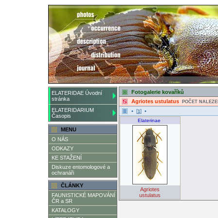
Fotogalerie kovaříků
ELATERIDAE Úvodní
stránka
Agriotes ustulatus
POČET NALEZE
ELATERIDARIUM
• [
] •
1
Časopis
Elaterinae
MENU
O NÁS
ODKAZY
KE STAŽENÍ
Diskuze entomologové a
ochranáři
ČLÁNKY
Agriotes
FAUNISTICKÉ MAPOVÁNÍ
ustulatus
ČR a SR
KATALOGY