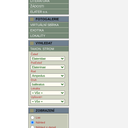
LITERATURA
ŽÁDOSTI
ELATER o.s.
FOTOGALERIE
VIRTUÁLNÍ SBÍRKA
EXOTIKA
LOKALITY
VYHLEDAT
TAXON. STROM
Čeleď
Podčeleď
Rod
Druh
Lokalita
Upřesnit+
ZOBRAZENÍ
List
Náhled
Náhled + detail