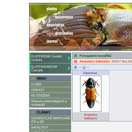
Fotogalerie kovaříků
ELATERIDAE Úvodní
stránka
Ampedus balteatus
POČET NALEZ
ELATERIDARIUM
• [
] •
1
Časopis
Elaterinae
MENU
O NÁS
ODKAZY
KE STAŽENÍ
Diskuze entomologové a
ochranáři
ČLÁNKY
Ampedus
FAUNISTICKÉ MAPOVÁNÍ
balteatus
ČR a SR
KATALOGY