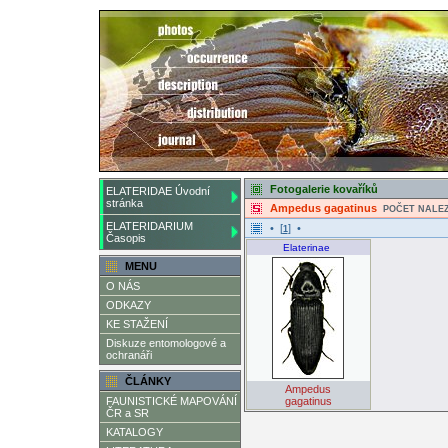
Fotogalerie kovaříků
ELATERIDAE Úvodní
stránka
Ampedus gagatinus
POČET NALEZ
ELATERIDARIUM
• [
] •
1
Časopis
Elaterinae
MENU
O NÁS
ODKAZY
KE STAŽENÍ
Diskuze entomologové a
ochranáři
ČLÁNKY
Ampedus
FAUNISTICKÉ MAPOVÁNÍ
gagatinus
ČR a SR
KATALOGY