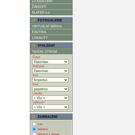
LITERATURA
ŽÁDOSTI
ELATER o.s.
FOTOGALERIE
VIRTUÁLNÍ SBÍRKA
EXOTIKA
LOKALITY
VYHLEDAT
TAXON. STROM
Čeleď
Podčeleď
Rod
Druh
Lokalita
Upřesnit+
ZOBRAZENÍ
List
Náhled
Náhled + detail