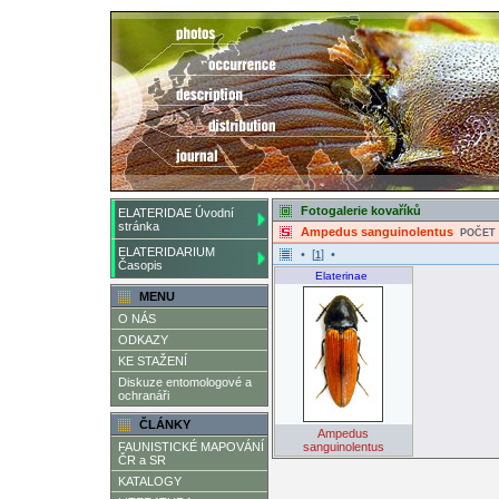
Fotogalerie kovaříků
ELATERIDAE Úvodní
stránka
Ampedus sanguinolentus
POČET 
ELATERIDARIUM
• [
] •
1
Časopis
Elaterinae
MENU
O NÁS
ODKAZY
KE STAŽENÍ
Diskuze entomologové a
ochranáři
ČLÁNKY
Ampedus
FAUNISTICKÉ MAPOVÁNÍ
sanguinolentus
ČR a SR
KATALOGY