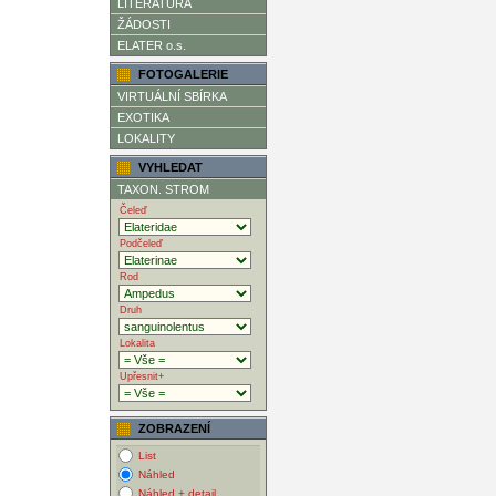
LITERATURA
ŽÁDOSTI
ELATER o.s.
FOTOGALERIE
VIRTUÁLNÍ SBÍRKA
EXOTIKA
LOKALITY
VYHLEDAT
TAXON. STROM
Čeleď
Podčeleď
Rod
Druh
Lokalita
Upřesnit+
ZOBRAZENÍ
List
Náhled
Náhled + detail