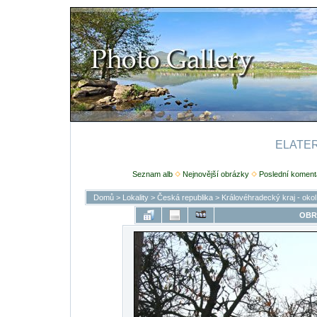
ELATERI
Seznam alb
Nejnovější obrázky
Poslední koment
Domů
>
Lokality
>
Česká republika
>
Královéhradecký kraj - oko
OBR