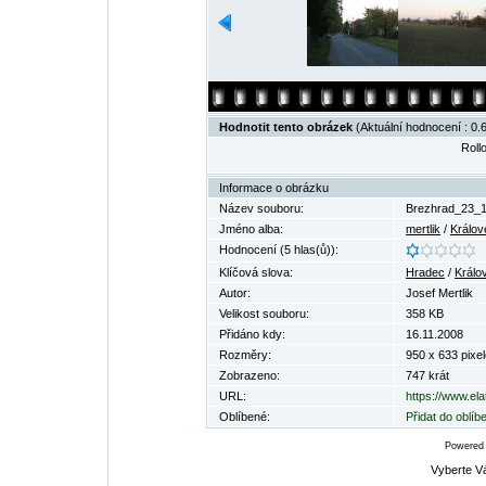
Hodnotit tento obrázek
(Aktuální hodnocení : 0.6
Rollo
Informace o obrázku
Název souboru:
Brezhrad_23_1
Jméno alba:
mertlik
/
Králov
Hodnocení (5 hlas(ů)):
Klíčová slova:
Hradec
/
Králo
Autor:
Josef Mertlik
Velikost souboru:
358 KB
Přidáno kdy:
16.11.2008
Rozměry:
950 x 633 pixel
Zobrazeno:
747 krát
URL:
https://www.el
Oblíbené:
Přidat do oblí
Powered
Vyberte V