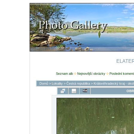
ELATERI
Seznam alb
Nejnovější obrázky
Poslední koment
Domů
>
Lokality
>
Česká republika
>
Královéhradecký kraj - oko
OBR