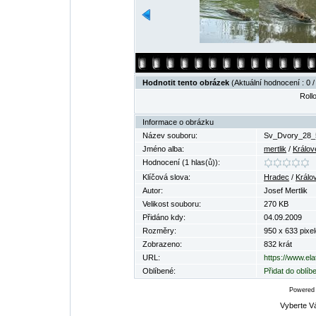
Hodnotit tento obrázek
(Aktuální hodnocení : 0 /
Rollo
Informace o obrázku
Název souboru:
Sv_Dvory_28_
Jméno alba:
mertlik
/
Králov
Hodnocení (1 hlas(ů)):
Klíčová slova:
Hradec
/
Králo
Autor:
Josef Mertlik
Velikost souboru:
270 KB
Přidáno kdy:
04.09.2009
Rozměry:
950 x 633 pixel
Zobrazeno:
832 krát
URL:
https://www.el
Oblíbené:
Přidat do oblí
Powered
Vyberte V