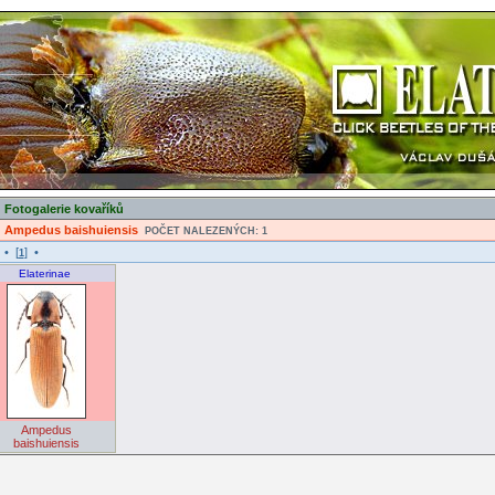
Fotogalerie kovaříků
Ampedus baishuiensis
POČET NALEZENÝCH: 1
• [
] •
1
Elaterinae
Ampedus
baishuiensis