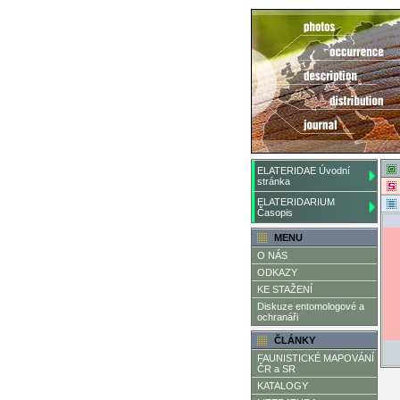
ELATERIDAE Úvodní
stránka
ELATERIDARIUM
Časopis
MENU
O NÁS
ODKAZY
KE STAŽENÍ
Diskuze entomologové a
ochranáři
ČLÁNKY
FAUNISTICKÉ MAPOVÁNÍ
ČR a SR
KATALOGY