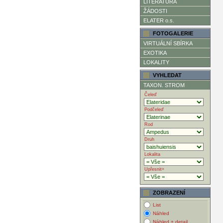
LITERATURA
ŽÁDOSTI
ELATER o.s.
FOTOGALERIE
VIRTUÁLNÍ SBÍRKA
EXOTIKA
LOKALITY
VYHLEDAT
TAXON. STROM
Čeleď
Podčeleď
Rod
Druh
Lokalita
Upřesnit+
ZOBRAZENÍ
List
Náhled
Náhled + detail