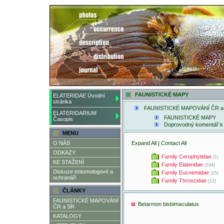
FAUNISTICKÉ MAPY
ELATERIDAE Úvodní
stránka
FAUNISTICKÉ MAPOVÁNÍ ČR a
ELATERIDARIUM
FAUNISTICKÉ MAPY
Časopis
Doprovodný komentář k 
MENU
O NÁS
Expand All
|
Contact All
ODKAZY
Family Cerophytidae
(1)
KE STAŽENÍ
Family Elateridae
(164)
Diskuze entomologové a
Family Eucnemidae
(25)
ochranáři
Family Throscidae
(12)
ČLÁNKY
FAUNISTICKÉ MAPOVÁNÍ
Betarmon bisbimaculatus
ČR a SR
KATALOGY