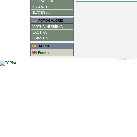
LITERATURA
ŽÁDOSTI
ELATER o.s.
FOTOGALERIE
VIRTUÁLNÍ SBÍRKA
EXOTIKA
LOKALITY
JAZYK
English
| © 2004-2026 |