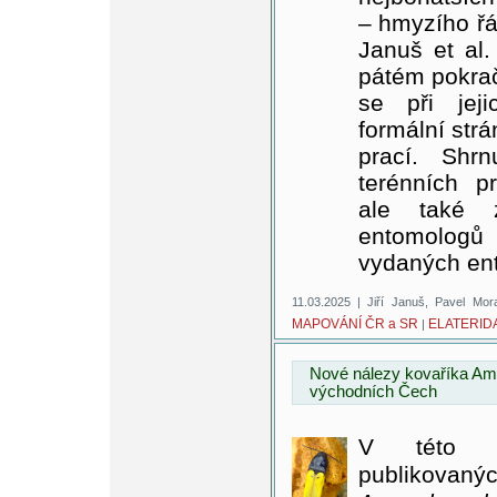
– hmyzího řá
Januš et al.
pátém pokrač
se při jej
formální str
prací. Shr
terénních p
ale také z
entomolog
vydaných ent
11.03.2025 | Jiří Januš, Pavel Mo
MAPOVÁNÍ ČR a SR
ELATERID
|
Nové nálezy kovaříka Am
východních Čech
V této p
publikovanýc