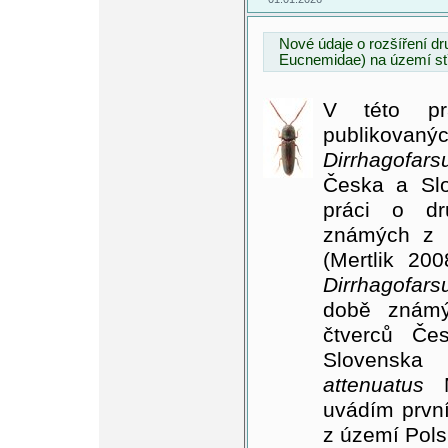
Nové údaje o rozšíření dr
Eucnemidae) na území st
V této pr
publikovaný
Dirrhagofar
Česka a Slo
práci o dr
známých z 
(Mertlik 20
Dirrhagofars
době známý 
čtverců Če
Slovenska
attenuatus
M
uvádím prvn
z území Pols