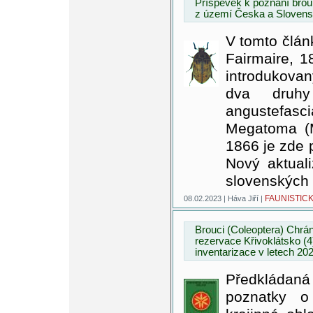
Příspěvek k poznání brouk
z území Česka a Slovens
V tomto člán
Fairmaire, 
introdukova
dva druhy
angustefasc
Megatoma (M
1866 je zde 
Nový aktual
slovenských 
FAUNISTIC
08.02.2023 | Háva Jiří |
Brouci (Coleoptera) Chráně
rezervace Křivoklátsko (
inventarizace v letech 2
Předkláda
poznatky o