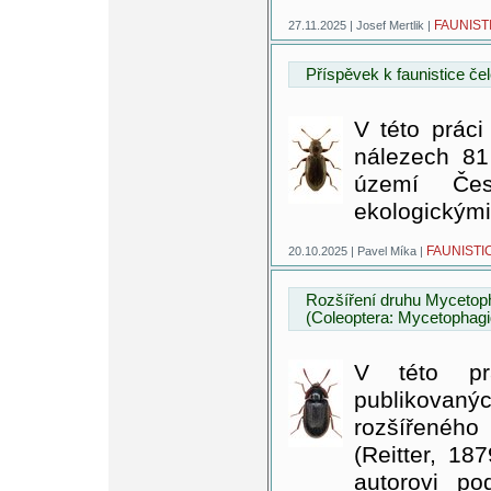
FAUNIST
27.11.2025 | Josef Mertlik |
Příspěvek k faunistice čel
V této práci
nálezech 81 
území Čes
ekologickým
FAUNISTI
20.10.2025 | Pavel Míka |
Rozšíření druhu Mycetoph
(Coleoptera: Mycetophagi
V této pr
publikovan
rozšířenéh
(Reitter, 18
autorovi po