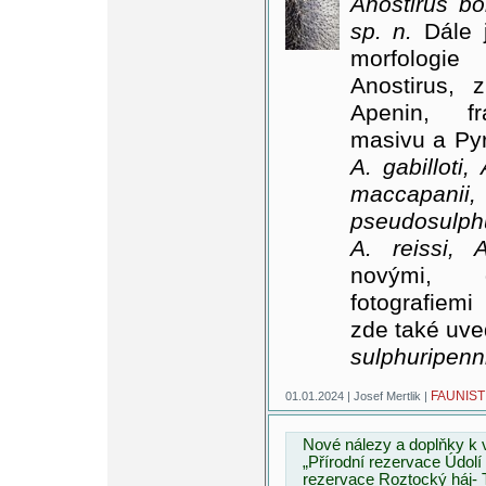
Anostirus b
sp. n.
Dále j
morfologi
Anostirus, 
Apenin, fr
masivu a Pyr
A. gabilloti,
maccapani
pseudosulphu
A. reissi, A
novými, d
fotografiem
zde také uve
sulphuripenn
FAUNIST
01.01.2024 | Josef Mertlik |
Nové nálezy a doplňky k
„Přírodní rezervace Údolí
rezervace Roztocký háj- T