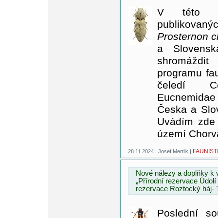
V této p
publikovaný
Prosternon 
a Slovensk
shromáždi
programu fa
čeledí Cer
Eucnemidae
Česka a Slov
Uvádím zde 
území Chorv
FAUNIST
28.11.2024 | Josef Mertlik |
Nové nálezy a doplňky k
„Přírodní rezervace Údolí
rezervace Roztocký háj- T
Poslední so