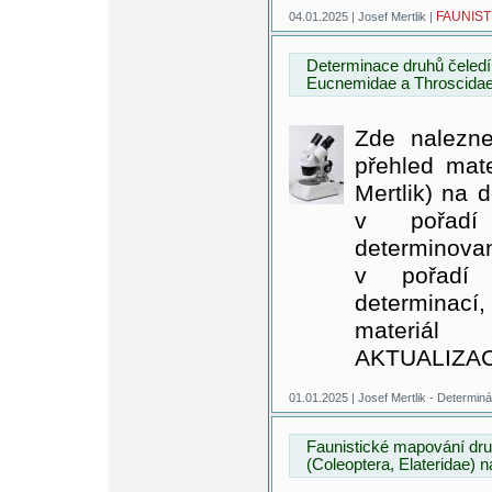
FAUNIST
04.01.2025 | Josef Mertlik |
Determinace druhů čeledí 
Eucnemidae a Throscida
Zde nalezne
přehled mate
Mertlik) na 
v pořadí
determinovan
v pořadí 
determinac
materiál
AKTUALIZAC
01.01.2025 | Josef Mertlik - Determiná
Faunistické mapování dr
(Coleoptera, Elateridae)