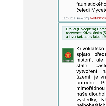
faunistickéh
čeledi Myce
FAUNISTIC
16.03.2025 | Háva Jiří |
Brouci (Coleoptera) Chráně
rezervace Křivoklátsko (
a inventarizace v letech 
Křivoklátsk
spjato před
historií, a
stále čast
vytvoření 
území, je v
přírodní. 
mimořádnou p
naše dlouhol
výsledky, t
nejbohatších