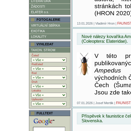
LITERATURA
stránkách to
ŽÁDOSTI
(HRON 2020)
ELATER o.s.
FOTOGALERIE
FAUNIS
13.01.2026 | Vladimír Hron |
VIRTUÁLNÍ SBÍRKA
EXOTIKA
Nové nálezy kovaříka Am
LOKALITY
(Coleoptera: Elateridae).
VYHLEDAT
TAXON. STROM
V této pr
Čeleď
publikovanýc
Podčeleď
Ampedus k
Rod
východních Č
Druh
Čech (Šuma
Jsou zde také
Lokalita
Upřesnit+
FAUNIST
07.01.2026 | Josef Mertlik |
FULLTEXT
Příspěvek k faunistice čel
Slovenska.