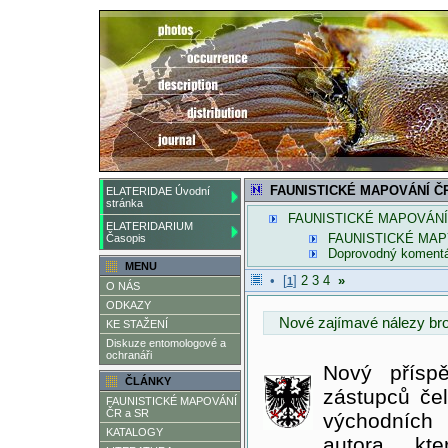
FAUNISTICKÉ MAPOVÁNÍ ČR
ELATERIDAE Úvodní
stránka
FAUNISTICKÉ MAPOVÁNÍ
ELATERIDARIUM
FAUNISTICKÉ MAP
Časopis
Doprovodný komentá
MENU
• [
]
2
3
4
»
1
O NÁS
ODKAZY
Nové zajímavé nálezy bro
KE STAŽENÍ
Diskuze entomologové a
ochranáři
Nový přísp
ČLÁNKY
zástupců čel
FAUNISTICKÉ MAPOVÁNÍ
ČR a SR
východních
KATALOGY
autora, kt