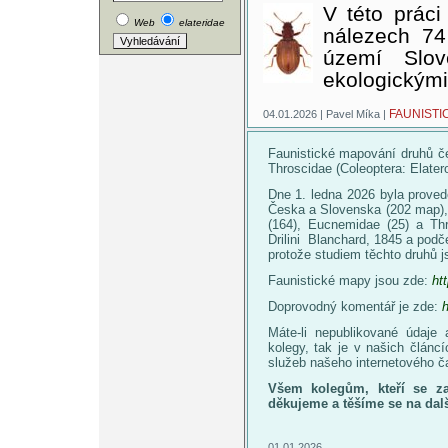
V této práci
Web
elateridae
nálezech 74 
území Slov
ekologickým
FAUNISTI
04.01.2026 | Pavel Míka |
Faunistické mapování druhů če
Throscidae (Coleoptera: Elate
Dne 1. ledna 2026 byla proved
Česka a Slovenska (202 map), p
(164), Eucnemidae (25) a Thr
Drilini Blanchard, 1845 a podč
protože studiem těchto druhů 
Faunistické mapy jsou zde:
ht
Doprovodný komentář je zde:
h
Máte-li nepublikované údaje 
kolegy, tak je v našich článc
služeb našeho internetového ča
Všem kolegům, kteří se za
děkujeme a těšíme se na dalš
01.01.2026