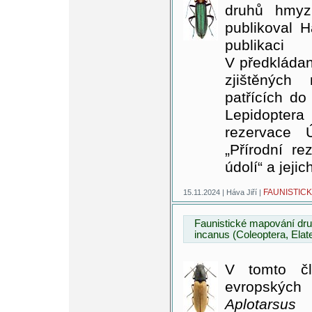
druhů hmyz
publikoval H
publikac
V předkládan
zjištěných
patřících do
Lepidopte
rezervace Ú
„Přírodní re
údolí“ a jejic
FAUNISTICK
15.11.2024 | Háva Jiří |
Faunistické mapování dru
incanus (Coleoptera, Ela
V tomto čl
evropskýc
Aplotarsus