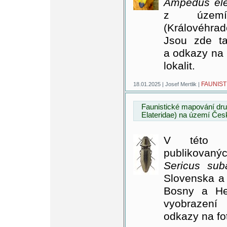
Ampedus ele
z území
(Královéhra
Jsou zde ta
a odkazy na 
lokalit.
FAUNIST
18.01.2025 | Josef Mertlik |
Faunistické mapování dru
Elateridae) na území Čes
V této p
publikovaný
Sericus sub
Slovenska a 
Bosny a He
vyobrazení
odkazy na fo