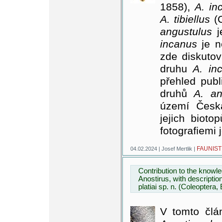
1858),
A. i
A. tibiellus
(C
angustulus
j
incanus
je n
zde diskutov
druhu
A. in
přehled pub
druhů
A. ang
území Česk
jejich bioto
fotografiemi j
FAUNIST
04.02.2024 | Josef Mertlik |
Contribution to the knowl
Anostirus, with descriptio
platiai sp. n. (Coleoptera, 
V tomto člá