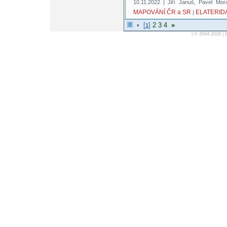
10.11.2022 | Jiří Januš, Pavel Mo
MAPOVÁNÍ ČR a SR
ELATERID
|
• [
]
2
3
4
»
1
| © 2004-2026 |