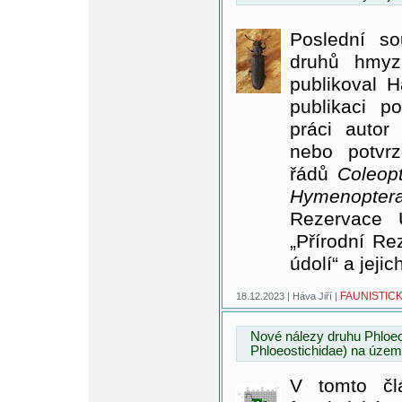
Poslední so
druhů hmyz
publikoval H
publikaci p
práci autor
nebo potvrz
řádů
Coleopt
Hymenopter
Rezervace Ú
„Přírodní Re
údolí“ a jejic
FAUNISTIC
18.12.2023 | Háva Jiří |
Nové nálezy druhu Phloeos
Phloeostichidae) na územ
V tomto člá