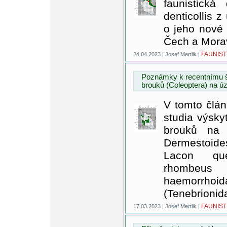
faunistická
denticollis 
o jeho nové
Čech a Mora
FAUNIST
24.04.2023 | Josef Mertlik |
Poznámky k recentnímu ší
brouků (Coleoptera) na 
V tomto člán
studia výsky
brouků na 
Dermestoides
Lacon qu
rhombeus 
haemorrhoid
(Tenebrionid
FAUNIST
17.03.2023 | Josef Mertlik |