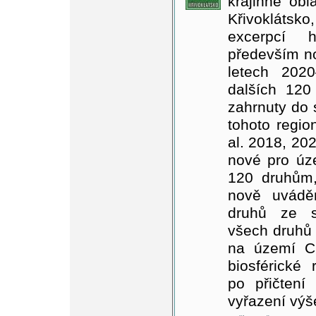
krajinné obl
Křivoklátsko
excerpcí h
především n
letech 2020
dalších 120
zahrnuty do 
tohoto regi
al. 2018, 202
nové pro úze
120 druhům,
nově uvádě
druhů ze s
všech druhů 
na území Ch
biosférické 
po přičtení
vyřazení vý