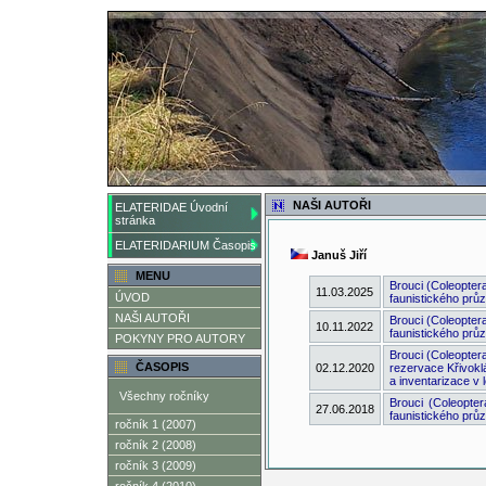
NAŠI AUTOŘI
ELATERIDAE Úvodní
stránka
ELATERIDARIUM Časopis
Januš Jiří
MENU
Brouci (Coleoptera
11.03.2025
ÚVOD
faunistického prů
NAŠI AUTOŘI
Brouci (Coleopter
10.11.2022
faunistického prů
POKYNY PRO AUTORY
Brouci (Coleoptera
ČASOPIS
02.12.2020
rezervace Křivokl
a inventarizace v
Všechny ročníky
Brouci (Coleopter
27.06.2018
faunistického prů
ročník 1 (2007)
ročník 2 (2008)
ročník 3 (2009)