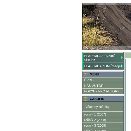
ELATERIDAE Úvodní
stránka
ELATERIDARIUM Časopis
MENU
ÚVOD
NAŠI AUTOŘI
POKYNY PRO AUTORY
ČASOPIS
Všechny ročníky
ročník 1 (2007)
ročník 2 (2008)
ročník 3 (2009)