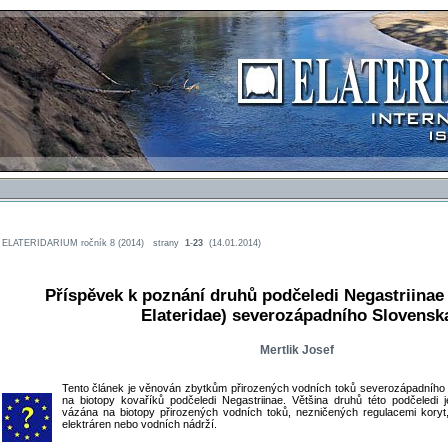
ELATERIDARIUM ročník 8 (2014) strany
1
-
23
(14.01.2014)
Příspěvek k poznání druhů podčeledi Negastriinae
Elateridae) severozápadního Slovensk
Mertlik Josef
Tento článek je věnován zbytkům přirozených vodních toků severozápadního
na biotopy kovaříků podčeledi Negastriinae. Většina druhů této podčeledi
vázána na biotopy přirozených vodních toků, nezničených regulacemi koryt
elektráren nebo vodních nádrží.