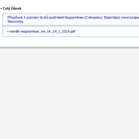
• Celý článek
Příspěvek k poznání druhů podčeledi Negastriinae (Coleoptera: Elateridae) severozáp
Slovenska
• mertlik-negastriinae_nw_sk_14_1_2014.pdf