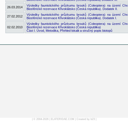
Výsledky faunistického průzkumu brouků (Coleoptera) na území Chrá
26.03.2014
Biosférické rezervace Křivoklátsko (Česká republika). Dodatek II.
Výsledky faunistického průzkumu brouků (Coleoptera) na území Chrá
27.02.2012
Biosférické rezervace Křivoklátsko (Česká republika). Dodatek I.
Výsledky faunistického průzkumu brouků (Coleoptera) na území Chrá
02.02.2010
Biosférické rezervace Křivoklátsko (Česká republika)
Část I. Úvod, Metodika, Přehled lokalit a stručný popis biotopů
| © 2004-2026 |
ELATERIDAE.COM
|
Created by b23
|