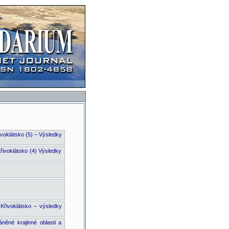
ivoklátsko (5) – Výsledky
Křivoklátsko (4) Výsledky
 Křivoklátsko – výsledky
něné krajinné oblasti a