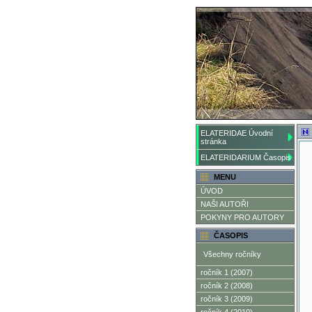
ELATERIDAE Úvodní
stránka
ELATERIDARIUM Časopis
MENU
ÚVOD
NAŠI AUTOŘI
POKYNY PRO AUTORY
ČASOPIS
Všechny ročníky
ročník 1 (2007)
ročník 2 (2008)
ročník 3 (2009)