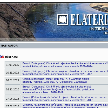
NAŠI AUTOŘI
Rébl Karel
Brouci (Coleoptera) Chráněné krajinné oblasti a biosférické rezervace Kř
11.03.2025
faunistického průzkumu a inventarizace v letech 2022–2024
Brouci (Coleoptera) Chráněné krajinné oblasti a biosférické rezervace 
10.11.2022
faunistického průzkumu a inventarizace v letech 2020–2021
Clambus pallidulus Reitter, 1911 stat. n. a Clambus shinto
08.01.2021
Endrödy-Younga, 1986 stat. n. (Coleoptera: Clambidae)
Brouci (Coleoptera) Chráněné krajinné oblasti a biosférické
02.12.2020
rezervace Křivoklátsko (3) výsledky faunistického průzkumu
a inventarizace v letech 2018-2019
Brouci (Coleoptera) chráněné krajinné oblasti a biosférické rezervace
27.06.2018
faunistického průzkumu a inventarizace v letech 2016–2017
Výsledky faunistického průzkumu brouků (Coleoptera) na území Chrá
17.02.2016
Biosférické rezervace Křivoklátsko (Česká republika) Dodatek III.